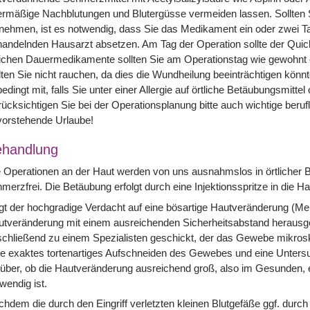
ermäßige Nachblutungen und Blutergüsse vermeiden lassen. Sollten
nehmen, ist es notwendig, dass Sie das Medikament ein oder zwei Ta
andelnden Hausarzt absetzen. Am Tag der Operation sollte der Quic
lichen Dauermedikamente sollten Sie am Operationstag wie gewohnt
lten Sie nicht rauchen, da dies die Wundheilung beeinträchtigen könnte
edingt mit, falls Sie unter einer Allergie auf örtliche Betäubungsmitte
ücksichtigen Sie bei der Operationsplanung bitte auch wichtige berufl
vorstehende Urlaube!
handlung
 Operationen an der Haut werden von uns ausnahmslos in örtlicher
merzfrei. Die Betäubung erfolgt durch eine Injektionsspritze in die Ha
gt der hochgradige Verdacht auf eine bösartige Hautveränderung (Mel
utveränderung mit einem ausreichenden Sicherheitsabstand herausg
chließend zu einem Spezialisten geschickt, der das Gewebe mikrosk
e exaktes tortenartiges Aufschneiden des Gewebes und eine Untersu
über, ob die Hautveränderung ausreichend groß, also im Gesunden, e
wendig ist.
hdem die durch den Eingriff verletzten kleinen Blutgefäße ggf. durc