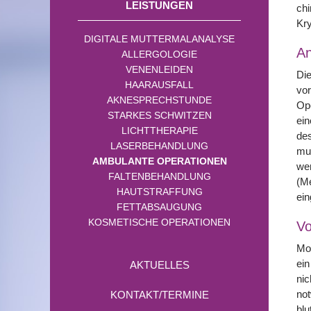
LEISTUNGEN
chi
Kry
DIGITALE MUTTERMALANALYSE
A
ALLERGOLOGIE
VENENLEIDEN
Die
HAARAUSFALL
vor
AKNESPRECHSTUNDE
Ope
STARKES SCHWITZEN
ein
LICHTTHERAPIE
des
LASERBEHANDLUNG
mus
AMBULANTE OPERATIONEN
wer
FALTENBEHANDLUNG
(Me
HAUTSTRAFFUNG
ein
FETTABSAUGUNG
KOSMETISCHE OPERATIONEN
Vo
Mod
ein
AKTUELLES
nic
not
KONTAKT/TERMINE
blu