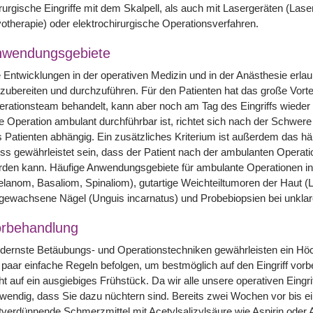
rurgische Eingriffe mit dem Skalpell, als auch mit Lasergeräten (Las
otherapie) oder elektrochirurgische Operationsverfahren.
nwendungsgebiete
 Entwicklungen in der operativen Medizin und in der Anästhesie erlau
zubereiten und durchzuführen. Für den Patienten hat das große Vorte
rationsteam behandelt, kann aber noch am Tag des Eingriffs wiede
e Operation ambulant durchführbar ist, richtet sich nach der Schwere
 Patienten abhängig. Ein zusätzliches Kriterium ist außerdem das hä
s gewährleistet sein, dass der Patient nach der ambulanten Operati
den kann. Häufige Anwendungsgebiete für ambulante Operationen in
lanom, Basaliom, Spinaliom), gutartige Weichteiltumoren der Haut 
gewachsene Nägel (Unguis incarnatus) und Probebiopsien bei unkla
rbehandlung
ernste Betäubungs- und Operationstechniken gewährleisten ein Höch
 paar einfache Regeln befolgen, um bestmöglich auf den Eingriff vorb
ht auf ein ausgiebiges Frühstück. Da wir alle unsere operativen Eingrif
wendig, dass Sie dazu nüchtern sind. Bereits zwei Wochen vor bis ein
tverdünnende Schmerzmittel mit Acetylsalizylsäure wie Aspirin oder 