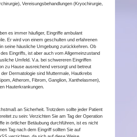
erchirurgie), Vereisungsbehandlungen (Kryochirurgie,
ben es immer häufiger, Eingriffe ambulant
ile. Er wird von einem geschulten und erfahrenen
r in seine häusliche Umgebung zurückkehren. Ob
 des Eingriffs, ist aber auch vom Allgemeinzustand
usliche Umfeld. V.a. bei schwereren Eingriffen
on zu Hause ausreichend versorgt und betreut
 der Dermatologie sind Muttermale, Hautkrebs
(Lipom, Atherom, Fibrom, Ganglion, Xanthelasmen),
ren Hauterkrankungen.
stmaß an Sicherheit. Trotzdem sollte jeder Patient
ereitet zu sein: Verzichten Sie am Tag der Operation
fe in örtlicher Betäubung durchführen, ist es nicht
en Tag nach dem Eingriff sollten Sie auf
ASS verzichten, da sich auf diese Weise