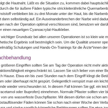
olgt die Hautnaht. Läßt es die Situation zu, kommen dabei hauptsäc
urch die für äußere Fäden typische strickleiterähnliche Quernarbenb
ststoff verbleiben bis zu drei Monate unter der Haut, bis die Narbenb
t dann selbständig auf. Ein Auseinanderbrechen der Narbe wird dadu
en nach der Operation optimal verschlossen sind, benutzen wir dar
r einen neuartigen Cyanoacrylat-Hautkleber.
 wichtiger Grundsatz bei allen unseren Operationen ist so klein wie m
hetische Ergebnis soll bestmöglich sein. Um die Qualität unserer oper
elmäßig Schulungen und Hands-On-Trainings für die Ärzte*innen de
achbehandlung
 größeren Eingriffen sollten Sie am Tag der Operation nicht mehr akt
ktionsfähigkeit eingeschränkt ist. Lassen Sie sich lieber von einer B
h Hause. Etwa ein bis zwei Stunden nach dem Eingriff klingt die B
m oder überhaupt nicht gespürt. Gelegentlich verspürt man ein leich
nde wieder verschwunden ist. In diesem Fall können Sie ggf. ein leic
acetamol oder Ibuprofen) einnehmen. Normale Pflaster sollten vier b
 von uns wasserfeste Duschpflaster. Mit diesen dürfen sie schon a
bstauflösender Fäden können Sie schon nach einer Woche den Verband
na und starke sportlich-körperliche Betätigungen sollten Sie etwa 