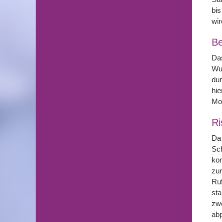
bi
wir
Be
Da
Wu
dur
hie
Mon
Ri
Da 
Sch
kom
zur
Ruf
sta
zw
ab