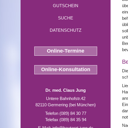
GUTSCHEIN
üb
ein
SUCHE
beh
üb
DATENSCHUTZ
sol
unb
Ber
be
Online-Termine
Be
Online-Konsultation
Die
sch
Lie
Dr. med. Claus Jung
Ha
ans
Untere Bahnhofstr.42
Ein
82110 Germering (bei München)
dar
Telefon (089) 84 30 77
not
Telefax (089) 84 35 94
Nac
E-Mail:
info@hautarzt-jung.de