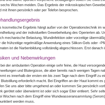
s sechs Wochen meiden. Das Ergebnis der mikroskopischen Gewebeun
d mit Ihnen persönlich oder per Telefon besprochen.
handlungsergebnis
s kosmetische Ergebnis hängt außer von der Operationstechnik im 
ndheilung und der individuellen Gewebeheilung des Operierten ab.
ch mechanische Belastung, Wundinfektion oder vorzeitige übermäßi
r die frühzeitige regelmäßige Anwendung eines Silikon-Gels oder –Pf
aten ist die Narbenbildung vollständig abgeschlossen. Erst danach i
siken und Nebenwirkungen
bei der ambulanten Operation einige sehr feine, die Haut versorgend
wellungen und Blutergüsse, die aber bereits nach wenigen Tagen nahe
mt es innerhalb der ersten ein bis zwei Tage nach dem Eingriff zu ei
 Blutstillung erforderlich macht. Bei Eingriffen an der Haut kommt es
en Sie uns aber bitte umgehend an oder kommen Sie persönlich vorb
rk gerötet oder überwärmt ist oder sich sogar Eiter entleert. Sehr selte
ei Wochen nach dem Eingriff eine Wundwasseransammlung (Serom), d
punktiert werden muss.