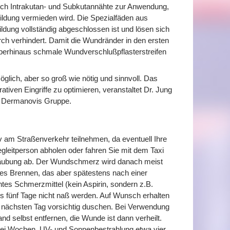
hlich Intrakutan- und Subkutannähte zur Anwendung,
ildung vermieden wird. Die Spezialfäden aus
ildung vollständig abgeschlossen ist und lösen sich
rch verhindert. Damit die Wundränder in den ersten
überhinaus schmale Wundverschlußpflasterstreifen
öglich, aber so groß wie nötig und sinnvoll. Das
ativen Eingriffe zu optimieren, veranstaltet Dr. Jung
r Dermanovis Gruppe.
iv am Straßenverkehr teilnehmen, da eventuell Ihre
egleitperson abholen oder fahren Sie mit dem Taxi
etäubung ab. Der Wundschmerz wird danach meist
tes Brennen, das aber spätestens nach einer
htes Schmerzmittel (kein Aspirin, sondern z.B.
is fünf Tage nicht naß werden. Auf Wunsch erhalten
m nächsten Tag vorsichtig duschen. Bei Verwendung
 selbst entfernen, die Wunde ist dann verheilt.
zwei Wochen, UV- und Sonnenbestrahlung etwa vier